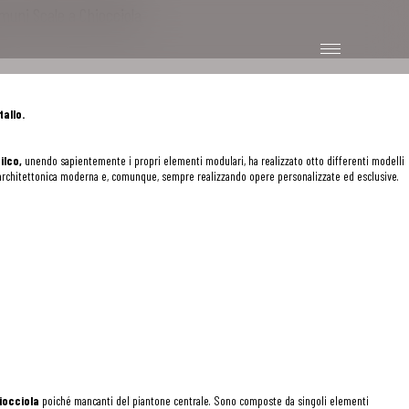
omuni Scale a Chiocciola
tallo.
ilco,
unendo sapientemente i propri elementi modulari, ha realizzato otto differenti modelli
one architettonica moderna e, comunque, sempre realizzando opere personalizzate ed esclusive.
iocciola
poiché mancanti del piantone centrale. Sono composte da singoli elementi