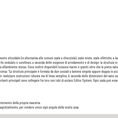
to elicoidale (in alternativa alle comuni scale a chiocciola), scale miste, scale ellittiche, a lar
filo ondulato e curvilineo, a seconda delle esigenze di arredamento e di design: la struttura in m
a all’ambiente stesso. Sono inoltre disponibili lussuosi marmi e graniti oltre che la pietra natu
ica: “La struttura principale è formata da due cosciali a lamiera singola oppure doppia in acciai
 per realizzare costruzioni robuste ma di linea semplice. A seconda delle dimensioni del vano sca
ortanti principali sono collegate fra loro con tubi di acciaio Edilco System. Ogni scala può esser
intervento della propria maestria.
agistralmente, per rendere unico ogni angola della vostra casa.