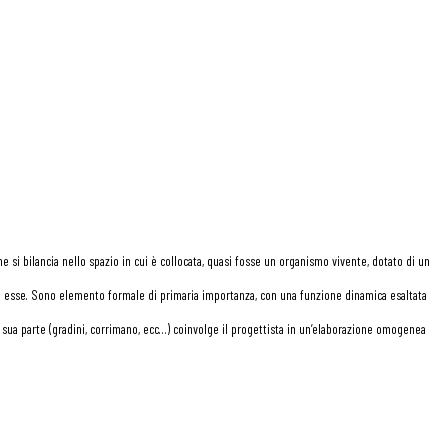
 si bilancia nello spazio in cui è collocata, quasi fosse un organismo vivente, dotato di un
 di esse. Sono elemento formale di primaria importanza, con una funzione dinamica esaltata
Ogni sua parte (gradini, corrimano, ecc…) coinvolge il progettista in un’elaborazione omogenea