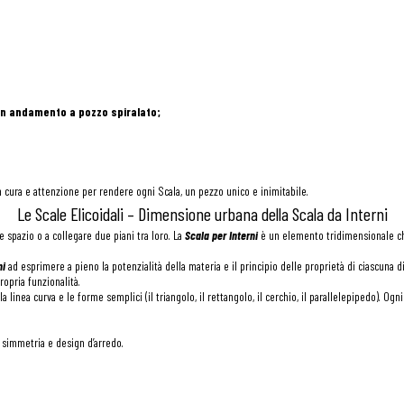
on andamento a pozzo spiralato;
n cura e attenzione per rendere ogni Scala, un pezzo unico e inimitabile.
Le Scale Elicoidali – Dimensione urbana della Scala da Interni
spazio o a collegare due piani tra loro. La
Scala per Interni
è un elemento tridimensionale che
ni
ad esprimere a pieno la potenzialità della materia e il principio delle proprietà di ciascuna
opria funzionalità.
 la linea curva e le forme semplici (il triangolo, il rettangolo, il cerchio, il parallelepipedo). 
 simmetria e design d’arredo.