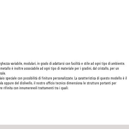
ghezza variabile, modulari, in grado di adattarsi con facilità e stile ad ogni tipo di ambiente.
etallo è inoltre associabile ad ogni tipo di materiale per i gradini, dal cristallo, per un
rale.
o speciale con possibilità di finiture personalizzate. La caratteristica di questo modello è il
la oppure del dislivello, il nostro ufficio tecnico dimensiona le strutture portanti per
e rifinita con innumerevoli trattamenti tra i quali: