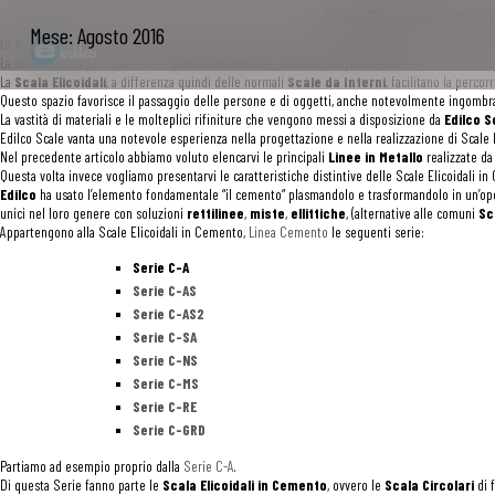
Scale Elicoidali in Cem
Mese:
Agosto 2016
La
Scala Elicoidale
è nata inizialmente per recuperare spazio, ma la l’elegante e sinuosa for
La caratteristica principale delle
Scale Elicoidali
è l’assenza del palo centrale.
La
Scala Elicoidali
, a differenza quindi delle normali
Scale da Interni
, facilitano la percor
Questo spazio favorisce il passaggio delle persone e di oggetti, anche notevolmente ingombra
La vastità di materiali e le molteplici rifiniture che vengono messi a disposizione da
Edilco S
Edilco Scale vanta una notevole esperienza nella progettazione e nella realizzazione di Scale El
Nel precedente articolo abbiamo voluto elencarvi le principali
Linee in Metallo
realizzate d
Questa volta invece vogliamo presentarvi le caratteristiche distintive delle Scale Elicoidali i
Edilco
ha usato l’elemento fondamentale “il cemento” plasmandolo e trasformandolo in un’opera 
unici nel loro genere con soluzioni
rettilinee
,
miste
,
ellittiche
, (alternative alle comuni
Sc
Appartengono alla Scale Elicoidali in Cemento,
Linea Cemento
le seguenti serie:
Serie C-A
Serie C-AS
Serie C-AS2
Serie C-SA
Serie C-NS
Serie C-MS
Serie C-RE
Serie C-GRD
Partiamo ad esempio proprio dalla
Serie C-A
.
Di questa Serie fanno parte le
Scala Elicoidali in Cemento
, ovvero le
Scala Circolari
di 