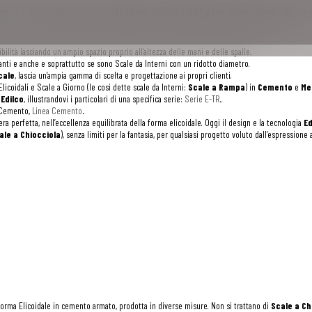
ento – Scale da Interni rettilinee miste ellittiche alternative alle c
ma a spirale, l’ha resa l’elemento decorativo per eccellenza per ambienti domestici e non.
ribilità lasciando un ampio spazio proprio all’altezza delle mani e delle spalle.
nti e anche e soprattutto se sono Scale da Interni con un ridotto diametro.
cale
, lascia un’ampia gamma di scelta e progettazione ai propri clienti.
icoidali e Scale a Giorno (le cosi dette scale da Interni:
Scale a Rampa
) in
Cemento
e
Me
a
Edilco
, illustrandovi i particolari di una specifica serie:
Serie E-TR
.
n Cemento,
Linea Cemento
.
perfetta, nell’eccellenza equilibrata della forma elicoidale. Oggi il design e la tecnologia
Ed
ale a Chiocciola
), senza limiti per la fantasia, per qualsiasi progetto voluto dall’espressi
forma Elicoidale in cemento armato, prodotta in diverse misure. Non si trattano di
Scale a Ch