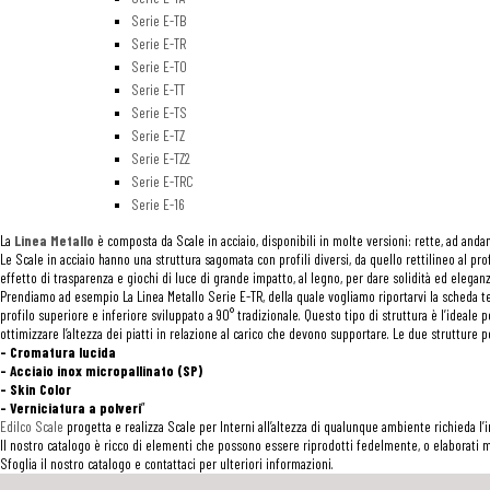
Serie E-TB
Serie E-TR
Serie E-TO
Serie E-TT
Serie E-TS
Serie E-TZ
Serie E-TZ2
Serie E-TRC
Serie E-16
La
Linea Metallo
è composta da Scale in acciaio, disponibili in molte versioni: rette, ad andamen
Le Scale in acciaio hanno una struttura sagomata con profili diversi, da quello rettilineo al pro
effetto di trasparenza e giochi di luce di grande impatto, al legno, per dare solidità ed eleganz
Prendiamo ad esempio La Linea Metallo Serie E-TR, della quale vogliamo riportarvi la scheda tecn
profilo superiore e inferiore sviluppato a 90° tradizionale. Questo tipo di struttura è l’ideale
ottimizzare l’altezza dei piatti in relazione al carico che devono supportare. Le due strutture p
– Cromatura lucida
– Acciaio inox micropallinato (SP)
– Skin Color
– Verniciatura a polveri
”
Edilco Scale
progetta e realizza Scale per Interni all’altezza di qualunque ambiente richieda l’
Il nostro catalogo è ricco di elementi che possono essere riprodotti fedelmente, o elaborati m
Sfoglia il nostro catalogo e contattaci per ulteriori informazioni.