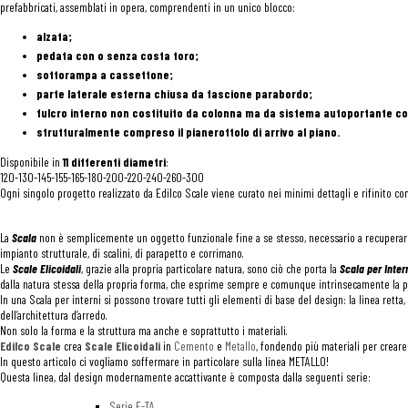
prefabbricati, assemblati in opera, comprendenti in un unico blocco:
alzata;
pedata con o senza costa toro;
sottorampa a cassettone;
parte laterale esterna chiusa da fascione parabordo;
fulcro interno non costituito da colonna ma da sistema autoportante c
strutturalmente compreso il pianerottolo di arrivo al piano.
Disponibile in
11 differenti diametri
:
120-130-145-155-165-180-200-220-240-260-300
Ogni singolo progetto realizzato da Edilco Scale viene curato nei minimi dettagli e rifinito co
La
Scala
non è semplicemente un oggetto funzionale fine a se stesso, necessario a recuperare 
impianto strutturale, di scalini, di parapetto e corrimano.
Le
Scale Elicoidali
, grazie alla propria particolare natura, sono ciò che porta la
Scala per Inter
dalla natura stessa della propria forma, che esprime sempre e comunque intrinsecamente la pr
In una Scala per interni si possono trovare tutti gli elementi di base del design: la linea retta,
dell’architettura d’arredo.
Non solo la forma e la struttura ma anche e soprattutto i materiali.
Edilco Scale
crea
Scale Elicoidali
in
Cemento
e
Metallo
, fondendo più materiali per creare
In questo articolo ci vogliamo soffermare in particolare sulla linea METALLO!
Questa linea, dal design modernamente accattivante è composta dalla seguenti serie:
Serie E-TA