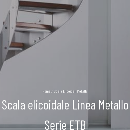
Home
/
Scale Elicoidali Metallo
Scala elicoidale Linea Metallo
Serie ETB