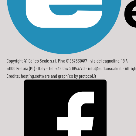
Copyright © Edilco Scale s.r.l. P.Iva 01857630477 - via del cagnolino, 18 A
51100 Pistoia (PT) - Italy - Tel. +39 0573 1943770 -
info@edilcoscale.it
- All ri
Credits: hosting,software and graphics by
protocol.it