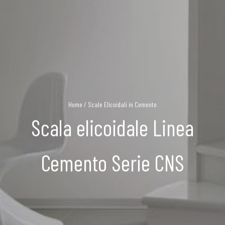
Home
/
Scale Elicoidali in Cemento
Scala elicoidale Linea
Cemento Serie CNS