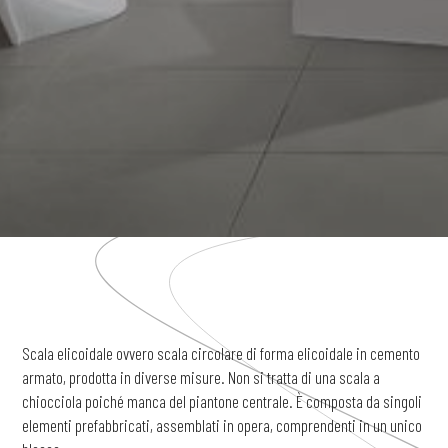
Scala elicoidale ovvero scala circolare di forma elicoidale in cemento
armato, prodotta in diverse misure. Non si tratta di una scala a
chiocciola poiché manca del piantone centrale. È composta da singoli
elementi prefabbricati, assemblati in opera, comprendenti in un unico