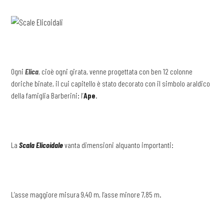
Ogni
Elica
, cioè ogni girata, venne progettata con ben 12 colonne
doriche binate, il cui capitello è stato decorato con il simbolo araldico
della famiglia Barberini: l’
Ape
.
La
Scala Elicoidale
vanta dimensioni alquanto importanti:
L’asse maggiore misura 9,40 m, l’asse minore 7,85 m.