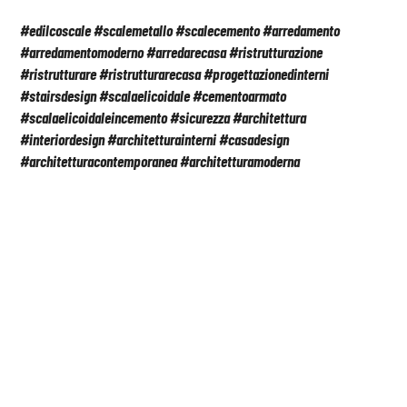
#edilcoscale #scalemetallo #scalecemento #arredamento
#arredamentomoderno #arredarecasa #ristrutturazione
#ristrutturare #ristrutturarecasa #progettazionedinterni
#stairsdesign #scalaelicoidale #cementoarmato
#scalaelicoidaleincemento #sicurezza #architettura
#interiordesign #architetturainterni #casadesign
#architetturacontemporanea #architetturamoderna