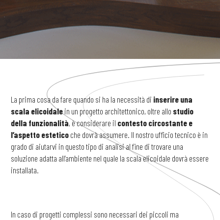
La prima cosa da fare quando si ha la necessità di
inserire una
scala elicoidale
in un progetto architettonico, oltre allo
studio
della funzionalità
, è considerare il
contesto circostante e
l’aspetto estetico
che dovrà assumere. Il nostro ufficio tecnico è in
grado di aiutarvi in questo tipo di analisi al fine di trovare una
soluzione adatta all’ambiente nel quale la scala elicoidale dovrà essere
installata.
In caso di progetti complessi sono necessari dei piccoli ma