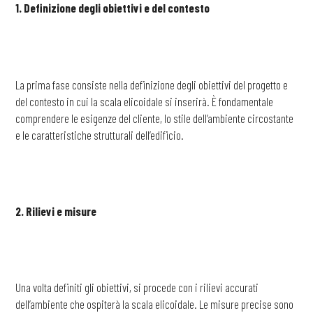
1. Definizione degli obiettivi e del contesto
La prima fase consiste nella definizione degli obiettivi del progetto e
del contesto in cui la scala elicoidale si inserirà. È fondamentale
comprendere le esigenze del cliente, lo stile dell’ambiente circostante
e le caratteristiche strutturali dell’edificio.
2. Rilievi e misure
Una volta definiti gli obiettivi, si procede con i rilievi accurati
dell’ambiente che ospiterà la scala elicoidale. Le misure precise sono