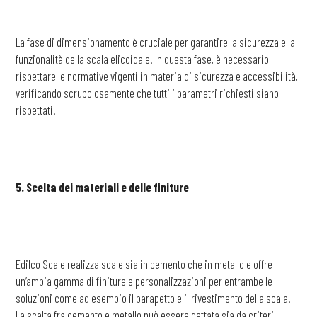
La fase di dimensionamento è cruciale per garantire la sicurezza e la
funzionalità della scala elicoidale. In questa fase, è necessario
rispettare le normative vigenti in materia di sicurezza e accessibilità,
verificando scrupolosamente che tutti i parametri richiesti siano
rispettati.
5. Scelta dei materiali e delle finiture
Edilco Scale realizza scale sia in cemento che in metallo e offre
un’ampia gamma di finiture e personalizzazioni per entrambe le
soluzioni come ad esempio il parapetto e il rivestimento della scala.
La scelta fra cemento e metallo può essere dettata sia da criteri