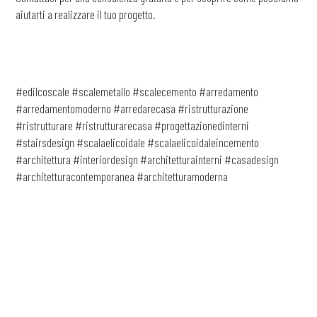
aiutarti a realizzare il tuo progetto.
#edilcoscale #scalemetallo #scalecemento #arredamento
#arredamentomoderno #arredarecasa #ristrutturazione
#ristrutturare #ristrutturarecasa #progettazionedinterni
#stairsdesign #scalaelicoidale #scalaelicoidaleincemento
#architettura #interiordesign #architetturainterni #casadesign
#architetturacontemporanea #architetturamoderna